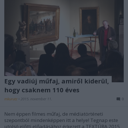
Egy vadiúj műfaj, amiről kiderül,
hogy csaknem 110 éves
mkurutz
•
2015. november 11.
0
Nem éppen filmes műfaj, de médiatörténeti
szepontból mindenképpen itt a helye! Tegnap este
utolsó előtti előadásához érkezett a TEXTÚRA 2015