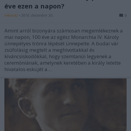
éve ezen a napon?
mkurutz
•
2016. december 30.
0
Amint arról bizonyára számosan megemlékeznek a
mai napon, 100 éve az egész Monarchia IV. Károly
ünnepélyes trónra lépését ünnepelte. A budai vár
zsúfolásig megtelt a meghívottakkal és
kíváncsiskodókkal, hogy szemtanúi legyenek a
ceremóniának, amelynek keretében a király letette
hivatalos esküjét a…