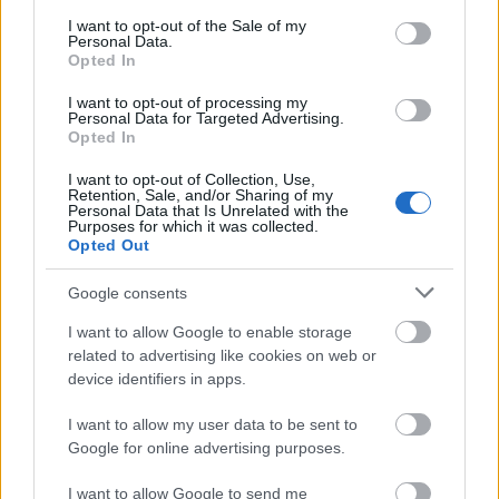
consent section.
I want to opt-out of the Sale of my
Personal Data.
Opted In
I want to opt-out of processing my
Personal Data for Targeted Advertising.
Opted In
1940-es színes filmgyári fotók
kerültek elő
I want to opt-out of Collection, Use,
Retention, Sale, and/or Sharing of my
Personal Data that Is Unrelated with the
mkurutz
•
2015. október 06.
0
Purposes for which it was collected.
Opted Out
„Istenem, de jó lett volna ebből színes filmet
Google consents
csinálni!” - sóhajtott fel 1941-ben a Filmiroda
állófotósa egy tesztvetítésen, ahol a török időkben
I want to allow Google to enable storage
játszódó A beszélő köntös musztereit nézegette
related to advertising like cookies on web or
éppen a stáb. Katona Jenő gyártásvezetőnek szöget
device identifiers in apps.
ütött a fejében a…
I want to allow my user data to be sent to
Google for online advertising purposes.
I want to allow Google to send me