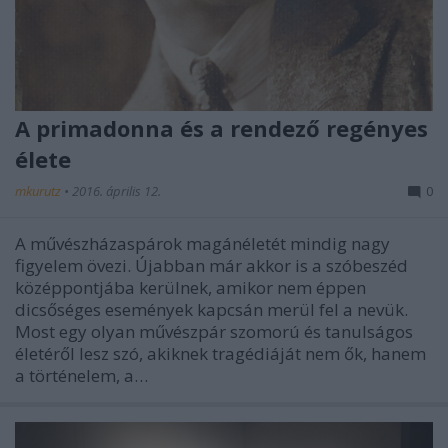
A primadonna és a rendező regényes
élete
mkurutz
•
2016. április 12.
0
A művészházaspárok magánéletét mindig nagy
figyelem övezi. Újabban már akkor is a szóbeszéd
középpontjába kerülnek, amikor nem éppen
dicsőséges események kapcsán merül fel a nevük.
Most egy olyan művészpár szomorú és tanulságos
életéről lesz szó, akiknek tragédiáját nem ők, hanem
a történelem, a…