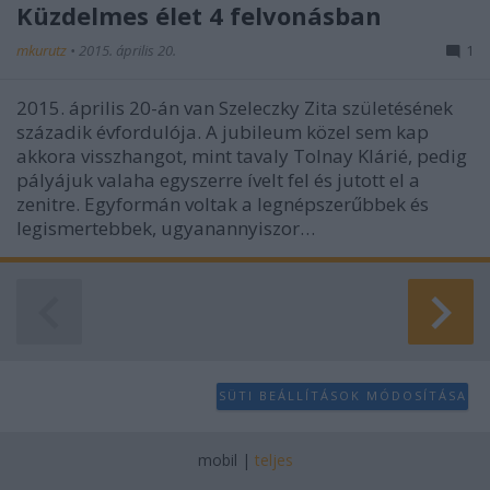
Küzdelmes élet 4 felvonásban
mkurutz
•
2015. április 20.
1
2015. április 20-án van Szeleczky Zita születésének
századik évfordulója. A jubileum közel sem kap
akkora visszhangot, mint tavaly Tolnay Klárié, pedig
pályájuk valaha egyszerre ívelt fel és jutott el a
zenitre. Egyformán voltak a legnépszerűbbek és
legismertebbek, ugyanannyiszor…
SÜTI BEÁLLÍTÁSOK MÓDOSÍTÁSA
mobil
|
teljes