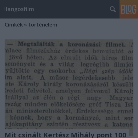
Hangosfilm
Címkék
»
történelem
Mit csinált Kertész Mihály pont 100