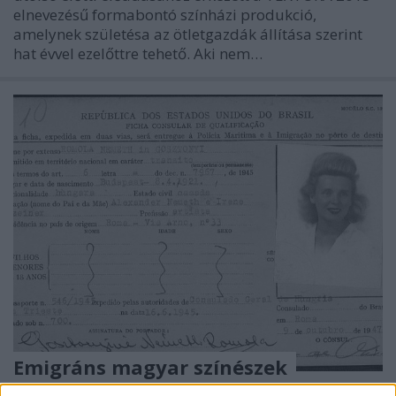
elnevezésű formabontó színházi produkció,
amelynek születésa az ötletgazdák állítása szerint
hat évvel ezelőttre tehető. Aki nem…
Emigráns magyar színészek
menedékkérő engedélyeire