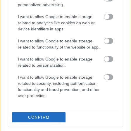
personalized advertising.
I want to allow Google to enable storage
related to analytics like cookies on web or
device identifiers in apps.
I want to allow Google to enable storage
related to functionality of the website or app.
I want to allow Google to enable storage
related to personalization.
Az I. világháború a magyar
I want to allow Google to enable storage
related to security, including authentication
filmtörténetben (1914-1945)
functionality and fraud prevention, and other
mkurutz
•
2015. október 01.
0
user protection.
A film a Nagy Háborúban A világháborúk mindig
komoly nyomot hagynak egy nemzet
CONFIRM
filmtörténetében. A jelenség természetrajza
viszonylag jól nyomon követhető mind mennyiségi,