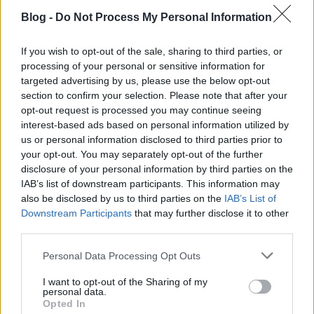
bukkantunk!
Blog -
Do Not Process My Personal Information
mkurutz
•
2015. október 22.
7
If you wish to opt-out of the sale, sharing to third parties, or
processing of your personal or sensitive information for
Valahol Dél-Amerikában beszkennelték és kietették a
targeted advertising by us, please use the below opt-out
netre azokat a bevándorló- és menedékkérő
section to confirm your selection. Please note that after your
okmányokat, amelyekkel a háború után
opt-out request is processed you may continue seeing
honfitársaink új hazára leltek, távol
interest-based ads based on personal information utilized by
Magyarországtól. Döbbenetes fényképek, szívszorító
us or personal information disclosed to third parties prior to
tekintetek néznek ránk azokról az ideiglenes és…
your opt-out. You may separately opt-out of the further
disclosure of your personal information by third parties on the
IAB’s list of downstream participants. This information may
also be disclosed by us to third parties on the
IAB’s List of
Downstream Participants
that may further disclose it to other
third parties.
Please note that this website/app uses one or more Google
Personal Data Processing Opt Outs
services and may gather and store information including but
not limited to your visit or usage behaviour. You may click to
I want to opt-out of the Sharing of my
personal data.
grant or deny consent to Google and its third-party tags to
Opted In
use your data for below specified purposes in below Google