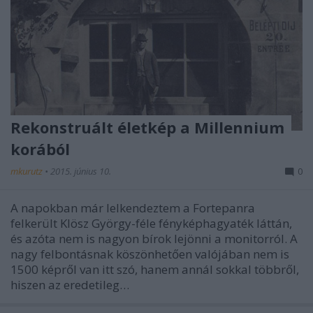
Rekonstruált életkép a Millennium
korából
mkurutz
•
2015. június 10.
0
A napokban már lelkendeztem a Fortepanra
felkerült Klösz György-féle fényképhagyaték láttán,
és azóta nem is nagyon bírok lejönni a monitorról. A
nagy felbontásnak köszönhetően valójában nem is
1500 képről van itt szó, hanem annál sokkal többről,
hiszen az eredetileg…