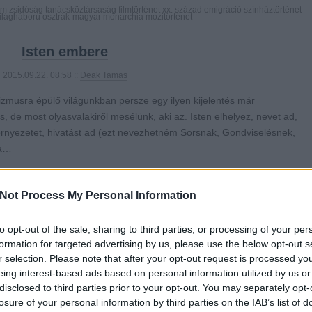
em
zsidóság
tanácsköztársaság
filmtörténet
xx. század
emigráció
színháztörténet
világháború
osztrák-magyar monarchia
mozitörténet
Isten embere
2015.09.22. 08:58 ::
Deak Tamas
rizmusra épülő világunkban persze egy ilyen kijelentés már
 de most olyasvalakiről mesélünk, aki az. Isten elhelyez, nevet ad,
 környezetet, hivatást ad (ezt nevezhetném Sorsnak, Gondviselésnek,
 a…
Not Process My Personal Information
0
to opt-out of the sale, sharing to third parties, or processing of your per
formation for targeted advertising by us, please use the below opt-out s
4
komment
r selection. Please note that after your opt-out request is processed y
eing interest-based ads based on personal information utilized by us or
ténelem
india
képzőművészet
filmtörténet
xx. század
disclosed to third parties prior to your opt-out. You may separately opt-
losure of your personal information by third parties on the IAB’s list of
t magyar migránsfilmet mutatunk