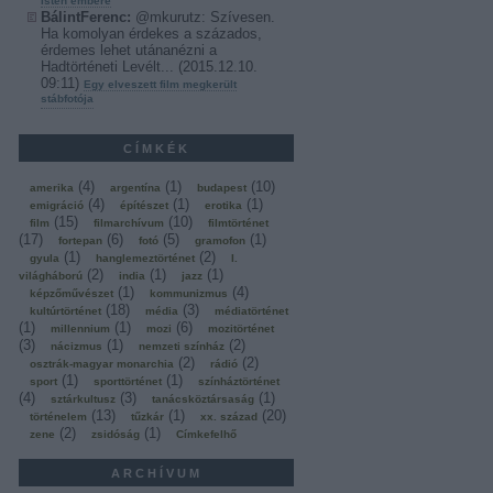
Isten embere
BálintFerenc:
@mkurutz: Szívesen.
Ha komolyan érdekes a százados,
érdemes lehet utánanézni a
Hadtörténeti Levélt...
(
2015.12.10.
09:11
)
Egy elveszett film megkerült
stábfotója
CÍMKÉK
(
4
)
(
1
)
(
10
)
amerika
argentína
budapest
(
4
)
(
1
)
(
1
)
emigráció
építészet
erotika
(
15
)
(
10
)
film
filmarchívum
filmtörténet
(
17
)
(
6
)
(
5
)
(
1
)
fortepan
fotó
gramofon
(
1
)
(
2
)
gyula
hanglemeztörténet
I.
(
2
)
(
1
)
(
1
)
világháború
india
jazz
(
1
)
(
4
)
képzőművészet
kommunizmus
(
18
)
(
3
)
kultúrtörténet
média
médiatörténet
(
1
)
(
1
)
(
6
)
millennium
mozi
mozitörténet
(
3
)
(
1
)
(
2
)
nácizmus
nemzeti színház
(
2
)
(
2
)
osztrák-magyar monarchia
rádió
(
1
)
(
1
)
sport
sporttörténet
színháztörténet
(
4
)
(
3
)
(
1
)
sztárkultusz
tanácsköztársaság
(
13
)
(
1
)
(
20
)
történelem
tűzkár
xx. század
(
2
)
(
1
)
zene
zsidóság
Címkefelhő
ARCHÍVUM