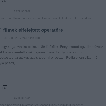
0
Szólj hozzá!
munizmus
filmtörténet
xx. század
filmarchívum
kultúrtörténet
mozitörténet
ű filmek elfelejtett operatőre
2012.09.23. 23:49 ::
mkurutz
egy negatívtáska és közel 80 játékfilm. Ennyi marad egy filmművész
t áldozza szeretett szakmájának. Vass Károly operatőrről
set tud az utókor, azt is többnyire rosszul. Pedig olyan világhírű
yképezett,…
0
Szólj hozzá!
tepan
nácizmus
filmtörténet
xx. század
filmarchívum
kultúrtörténet