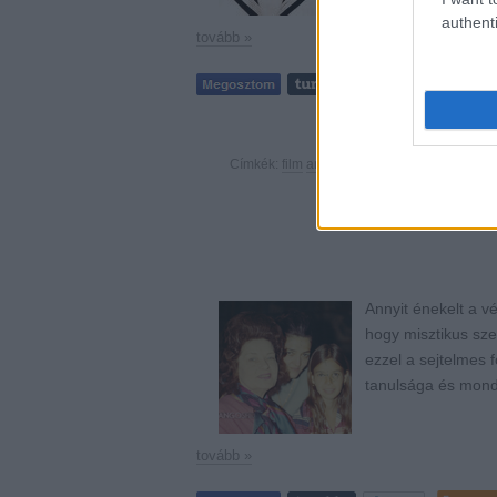
authenti
tovább »
Tetszik
Címkék:
film
amerika
történelem
argentína
k
Annyit énekelt a v
hogy misztikus sze
ezzel a sejtelmes 
tanulsága és mon
tovább »