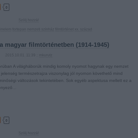
0
Szólj hozzá!
ténelem
fortepan
nemzeti színház
filmtörténet
xx. század
 a magyar filmtörténetben (1914-1945)
2015.10.01. 11:39 ::
mkurutz
orúban A világháborúk mindig komoly nyomot hagynak egy nemzet
A jelenség természetrajza viszonylag jól nyomon követhető mind
inőségi változások tekintetében. Sok egyéb aspektusa mellett ez a
tényező…
0
Szólj hozzá!