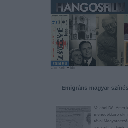
Címkék
»
film
Emigráns magyar színés
Valahol Dél-Amerik
menedékkérő okmán
távol Magyarország
azokról az ideigl