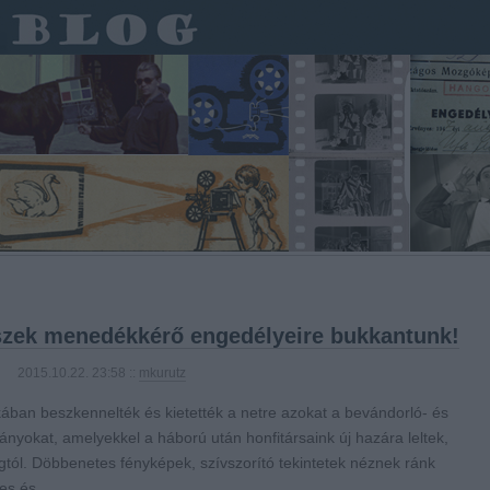
zek menedékkérő engedélyeire bukkantunk!
2015.10.22. 23:58 ::
mkurutz
ában beszkennelték és kietették a netre azokat a bevándorló- és
yokat, amelyekkel a háború után honfitársaink új hazára leltek,
tól. Döbbenetes fényképek, szívszorító tekintetek néznek ránk
enes és…