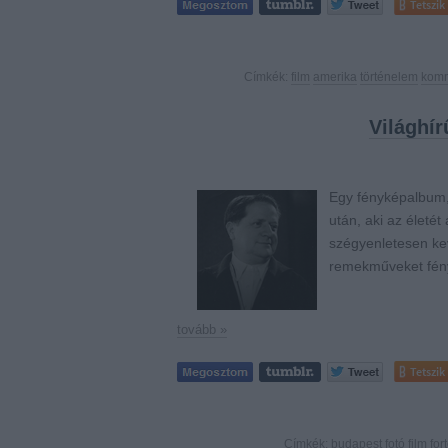
Tetszik
Címkék:
film
amerika
történelem
kom
Világhír
Egy fényképalbum, 
után, aki az életé
szégyenletesen keve
remekműveket fén
tovább »
Tetszik
Címkék:
budapest
fotó
film
for