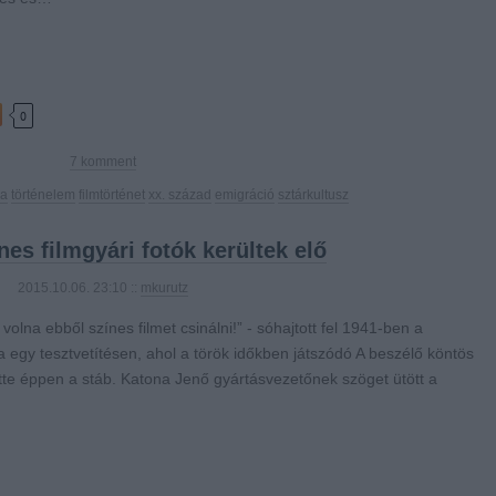
0
7
komment
ka
történelem
filmtörténet
xx. század
emigráció
sztárkultusz
nes filmgyári fotók kerültek elő
2015.10.06. 23:10 ::
mkurutz
t volna ebből színes filmet csinálni!” - sóhajtott fel 1941-ben a
sa egy tesztvetítésen, ahol a török időkben játszódó A beszélő köntös
te éppen a stáb. Katona Jenő gyártásvezetőnek szöget ütött a