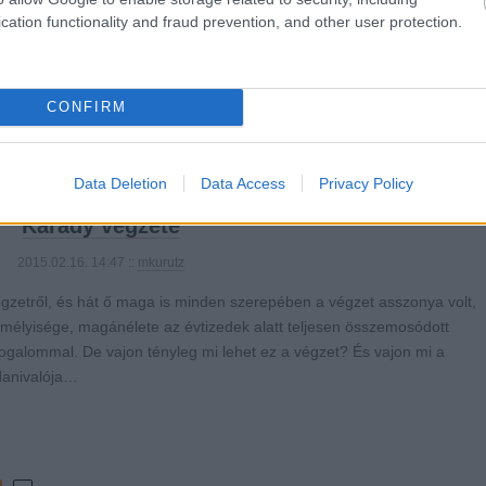
cation functionality and fraud prevention, and other user protection.
0
CONFIRM
1
komment
ommunizmus
nemzeti színház
filmtörténet
xx. század
emigráció
színháztörténet
kultúrtörténet
Data Deletion
Data Access
Privacy Policy
Karády végzete
2015.02.16. 14:47 ::
mkurutz
égzetről, és hát ő maga is minden szerepében a végzet asszonya volt,
mélyisége, magánélete az évtizedek alatt teljesen összemosódott
fogalommal. De vajon tényleg mi lehet ez a végzet? És vajon mi a
danivalója…