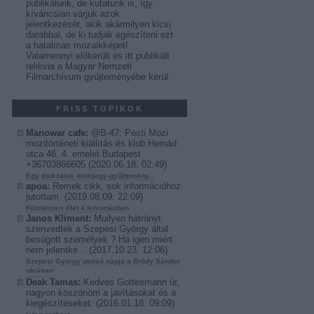
publikálunk, de kutatunk is, így
kíváncsian várjuk azok
jelentkezését, akik akármilyen kicsi
darabbal, de ki tudják egészíteni ezt
a hatalmas mozaikképet!
Valamennyi előkerült és itt publikált
relikvia a Magyar Nemzeti
Filmarchívum gyűjteményébe kerül.
FRISS TOPIKOK
Manowar cafe:
@B-47: Pesti Mozi
mozitörténeti kiállítás és klub Hernád
utca 46. 4. emelet Budapest
+36703866605
(
2020.06.18. 02:49
)
Egy titokzatos mozijegy-gyűjtemény...
apoa:
Remek cikk, sok információhoz
jutottam.
(
2019.08.09. 22:09
)
Küzdelmes élet 4 felvonásban
Janos Kliment:
Muilyen hátrányt
szenvedtek a Szepesi György által
besúgott személyek ? Ha igen miért
nem jelentke...
(
2017.10.23. 12:06
)
Szepesi György utolsó napja a Bródy Sándor
utcában
Deak Tamas:
Kedves Gottesmann úr,
nagyon köszönöm a javításokat és a
kiegészítéseket.
(
2016.01.18. 09:09
)