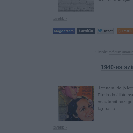
tovább »
Tetszik
Címkék:
fotó
film
ameri
1940-es szí
„Istenem, de jó let
Filmiroda állófotó
musztereit nézeget
fejében a…
tovább »