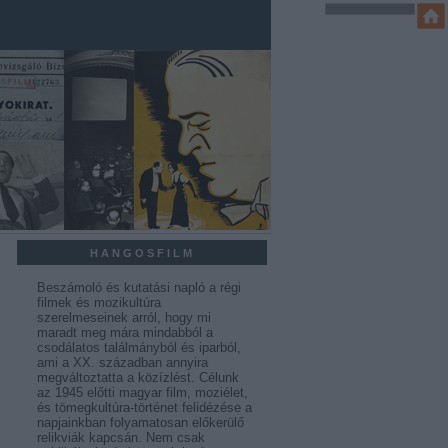
HANGOSFILM
Beszámoló és kutatási napló a régi
filmek és mozikultúra
szerelmeseinek arról, hogy mi
maradt meg mára mindabból a
csodálatos találmányból és iparból,
ami a XX. században annyira
megváltoztatta a közízlést. Célunk
az 1945 előtti magyar film, moziélet,
és tömegkultúra-történet felidézése a
napjainkban folyamatosan előkerülő
relikviák kapcsán. Nem csak