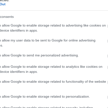
tékban, aztán egyértelművé vált, hogy 1937 júniusában járok a "120-
Out
m forgatásán! A csaknem 80 évvel ezelőtt készült werkfilm mostantól
…
consents
o allow Google to enable storage related to advertising like cookies on
evice identifiers in apps.
0
o allow my user data to be sent to Google for online advertising
s.
Szólj hozzá!
to allow Google to send me personalized advertising.
tepan
filmtörténet
xx. század
filmarchívum
kultúrtörténet
sztárkultusz
o allow Google to enable storage related to analytics like cookies on
elmes élet 4 felvonásban
evice identifiers in apps.
2015.04.20. 12:34 ::
mkurutz
o allow Google to enable storage related to functionality of the website
n van Szeleczky Zita születésének századik évfordulója. A jubileum
ra visszhangot, mint tavaly Tolnay Klárié, pedig pályájuk valaha
 és jutott el a zenitre. Egyformán voltak a legnépszerűbbek és
o allow Google to enable storage related to personalization.
ugyanannyiszor…
o allow Google to enable storage related to security, including