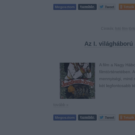
Tetszik
Címkék:
fotó
film
tör
Az I. világháború
A film a Nagy Háb
filmtörténetében. 
mennyiségi, mind m
két legfontosabb 
tovább »
Tetszik