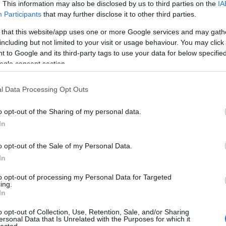
. This information may also be disclosed by us to third parties on the
IA
Participants
that may further disclose it to other third parties.
2015.09.05. 01:49 ::
mkurutz
 that this website/app uses one or more Google services and may gath
i számunkra ismeretlen, mivel álmunkban sem gondoltuk, hogy ilyen
including but not limited to your visit or usage behaviour. You may click 
n és keresni kellene. Még a készítője sorsáról sem tudott egyetlen
 to Google and its third-party tags to use your data for below specifi
tlen lexikon-szócikk sem, pedig a harmincas-negyvenes évek magyar
ogle consent section.
zólván…
l Data Processing Opt Outs
o opt-out of the Sharing of my personal data.
0
In
Szólj hozzá!
o opt-out of the Sale of my Personal Data.
nelem
kommunizmus
filmtörténet
xx. század
emigráció
In
to opt-out of processing my Personal Data for Targeted
néves werkfilmet találtunk!
ing.
In
2015.06.25. 01:42 ::
mkurutz
o opt-out of Collection, Use, Retention, Sale, and/or Sharing
ttem a szememnek, amikor megpillantottam a hatperces részletet egy
ersonal Data that Is Unrelated with the Purposes for which it
lected.