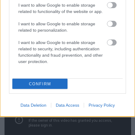
Kino-Riport egyik legsikeresebb rendezője volt, aki
I want to allow Google to enable storage
csak abban az évben közel féltucat játékfilmet
related to functionality of the website or app.
rendezett ott. A Koronázási film mostani kutatása
során meg is találtuk őt, amint egy villanásra saját
I want to allow Google to enable storage
kamerája elé lép. Nem hosszú snitt, mégis óriási
related to personalization.
jelentőségű, hiszen ez az egyetlen mozgófilm felvétel
I want to allow Google to enable storage
róla, ami rövid magyarországi korszakából ránk
related to security, including authentication
maradt. És napra pontosan 100 évvel ezelőtt, reggel
functionality and fraud prevention, and other
kilenckor készült a Mátyás templom előtti téren.
user protection.
CONFIRM
Data Deletion
Data Access
Privacy Policy