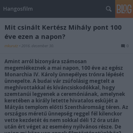
Hangosfilm
Mit csinált Kertész Mihály pont 100
éve ezen a napon?
mkurutz
•
2016. december 30.
0
Amint arról bizonyára számosan
megemlékeznek a mai napon, 100 éve az egész
Monarchia IV. Károly ünnepélyes trónra lépését
ünnepelte. A budai vár zsúfolásig megtelt a
meghívottakkal és kíváncsiskodókkal, hogy
szemtanúi legyenek a ceremóniának, amelynek
keretében a király letette hivatalos esküjét a
Mátyás templom előtti Szentháromság téren. Az
országos méretű ünnepség reggel fél kilenckor
vette kezdetét és nem sokkal déli 12 óra után
után ért véget az esemény nyilvános része. De