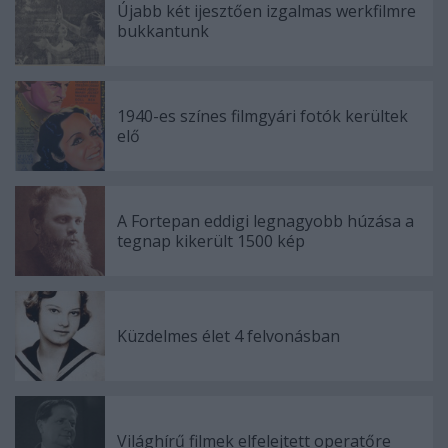
Újabb két ijesztően izgalmas werkfilmre
bukkantunk
1940-es színes filmgyári fotók kerültek
elő
A Fortepan eddigi legnagyobb húzása a
tegnap kikerült 1500 kép
Küzdelmes élet 4 felvonásban
Világhírű filmek elfelejtett operatőre