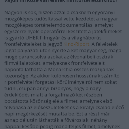
vajon mi köze van ennek filmtörténetünkhöz?
Nagyon is sok, hiszen azzal a csaknem egyórányi
mozgóképes tudósítással vette kezdetét a magyar
mozgóképes történelemdokumentálás, amelyet
egyszerre nyolc operatőrrel készített a játékfilmeket
is gyártó UHER Filmgyár és a világháborús
frontfelvételeket is jegyző
Kino-Riport
. A felvételek
jogát pályázati úton nyerte a két magyar cég, maga
mögé parancsolva azokat az élvonalbeli osztrák
filmvállalatokat, amelyeknek frontfelvételeit
naponta láthatta a Monarchia összes mozijának
közönsége. Az akkor különösen hosszúnak számító
riportfelvétel forgatási körülményeiről nem sokat
tudni, csupán annyi bizonyos, hogy a nagy
érdeklődés miatt a forgalmazó két részben
bocsátotta közönség elé a filmet, amelynek első
felvonása az előkészületeket és a királyi család előző
napi megérkezését mutatta be. Ezt a részt már
aznap délután láthatták a fővárosiak, néhány
nappal később pedig már a teljes filmet, amelynek