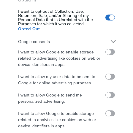
kimerevítésekkel csaknem hetvenpercesre nyújtott
Opted In
változat kronológiai sorrendjét is sikerült
I want to opt-out of Collection, Use,
tökéletesen összeállítani, így aki a Nemzeti Múzeum
Retention, Sale, and/or Sharing of my
most megnyílt kiállításán veszi a fáradtságot és
Personal Data that Is Unrelated with the
Purposes for which it was collected.
végignézi a Koronázási filmet, kis túlzással, úgy
Opted Out
érezheti magát, mintha ő is jelen lenne a száz év
előtti eseményen. Bónuszként, ha a vászonról balra
Google consents
"svenkel", megláthatja azt az eredeti 1908-ban
I want to allow Google to enable storage
készített fadobozos Ernemann kamerát, amelyet a
related to advertising like cookies on web or
Hangosfilm adott kölcsön a kiállításra. Ilyen
device identifiers in apps.
kezdetleges eszközökkel dolgozott a nyolc operatőr
is, akik közül talán
Kovács Gusztávot
érdemes külön
I want to allow my user data to be sent to
kiemelnünk, mint a magyar filmtörténet egyik
Google for online advertising purposes.
invenciózus alakját.
I want to allow Google to send me
De mi köze mindehhez a címben emlegetett
Kertész
personalized advertising.
Mihálynak
, a Casablanca révén világhírű magyar
filmrendezőnek, akit leginkább Michael Curtiz néven
I want to allow Google to enable storage
tart számon az egyetemes filmtörténet? Nem
related to analytics like cookies on web or
bizonyítottan annyi, hogy alighanem ő lehetett a
device identifiers in apps.
Koronázási film rendezője, hiszen akkoriban éppen a