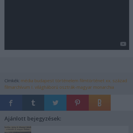
Címkék:
média
budapest
történelem
filmtörténet
xx. század
filmarchívum
I. világháború
osztrák-magyar monarchia
Ajánlott bejegyzések: