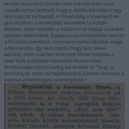
eredeti hosszáról szintén nem maradt fenn adat,
csupán annyi sejthető, hogy a vetítés körülbelül egy
óra hosszát tarthatott. A filmet még a következő év
januárjában is érdeklődő tekintetek tartották
életben, aztán levették a műsorról és kópiái csaknem
teljesen elkallódtak. Éppen annyira feledésbe merült
a filmdokumentáció, mint nem sokkal később maga
a Monarchia, így nem csoda, hogy húsz évvel
később, mint csaknem elveszett filmet hirdette a
New York-palotával szemközti Palace mozi,
érdekességei között pedig azt emelte ki, "hogy a
kormányzó, mint sorhajókapitány szintén résztvesz a
katonai előkelőségek csoportjában."