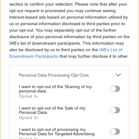
meg a Filmarchívumban, amikor megpróbáltuk
section to confirm your selection. Please note that after your
abból a néhány töredékből összeállítani a
opt-out request is processed you may continue seeing
legteljesebb változatot, amely a nemzeti
interest-based ads based on personal information utilized by
gyűjteményében és különböző
us or personal information disclosed to third parties prior to
magángyűjteményekben fennmaradt. Még az
your opt-out. You may separately opt-out of the further
Országos Levéltárban is találtunk egy eredeti, de
disclosure of your personal information by third parties on the
IAB’s list of downstream participants. This information may
gyenge minőségű kópiát. Alig mertük elhinni, hogy a
also be disclosed by us to third parties on the
IAB’s List of
sok papír között egy eredeti robbanásveszélyes
Downstream Participants
that may further disclose it to other
filmszalagot is őriznek. Az így összeállított változat a
third parties.
korábbi negyedórás változatnak csaknem
kétszeresére duzzadt, amit nagy örömmel
Please note that this website/app uses one or more Google
Personal Data Processing Opt Outs
szerettünk volna megmutatni a film egyetlen élő
services and may gather and store information including but
szereplőjének, Habsburg Ottónak, aki azonban már
not limited to your visit or usage behaviour. You may click to
I want to opt-out of the Sharing of my
personal data.
nem tudott eljönni a házi bemutatóra. Most a
grant or deny consent to Google and its third-party tags to
Opted In
századik évfordulóra ismét megújult a film. Immár
use your data for below specified purposes in below Google
digitális úton elemeztük az eseményeket a Magyar
consent section.
I want to opt-out of the Sale of my
Nemzeti Múzeum egyik nagyszerű muzeológusával,
Personal Data.
Opted In
dr. Tomsics Emőkével, aki hozzásegített a Történeti
Fényképtár portréfotóival ahhoz, hogy a koronázás
I want to opt-out of processing my
résztvevőit is megismerhessük. A lassításokkal és
Personal Data for Targeted Advertising.