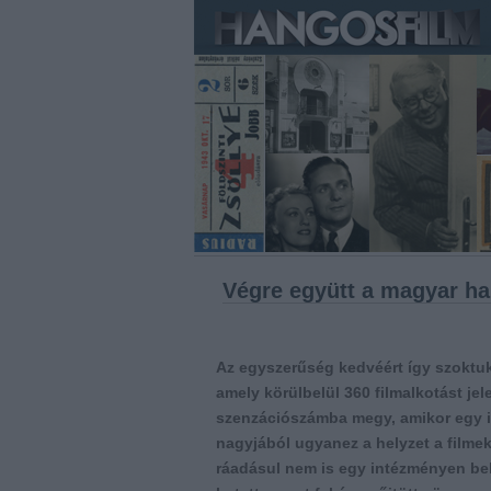
Végre együtt a magyar ha
Az egyszerűség kedvéért így szoktuk
amely körülbelül 360 filmalkotást jel
szenzációszámba megy, amikor egy il
nagyjából ugyanez a helyzet a filme
ráadásul nem is egy intézményen bel