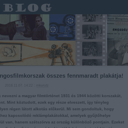
ngosfilmkorszak összes fennmaradt plakátja!
2016.11.07. 14:22 ::
mkurutz
 nevezni a magyar filmtörténet 1931 és 1944 közötti korszakát,
ent. Mint köztudott, ezek egy része elveszett, így tényleg
yen régen látott alkotás előkerül. Mi sem gondoltuk, hogy
khez kapcsolódó reklámplakátokkal, amelyek gyűjtőhelye
ül van, hanem szétszórva az ország különböző pontjain. Ezeket