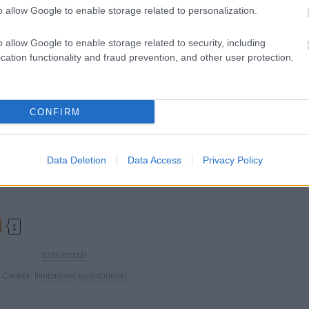
o allow Google to enable storage related to personalization.
e aukciókon gazdát cserél, s ily módon olykor kikerül a kutatók és
o allow Google to enable storage related to security, including
cation functionality and fraud prevention, and other user protection.
CONFIRM
Data Deletion
Data Access
Privacy Policy
1
Szólj hozzá!
Címkék:
filmtörténet
kultúrtörténet