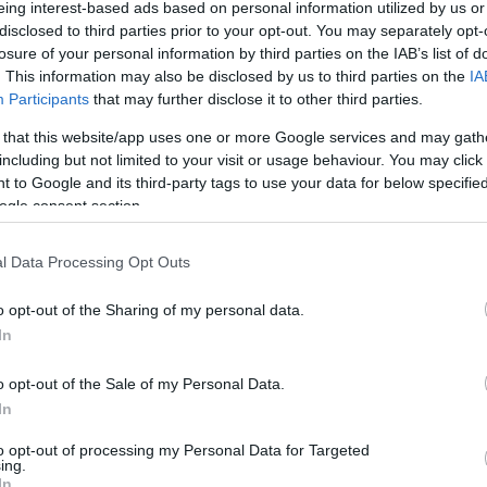
n forrás.
eing interest-based ads based on personal information utilized by us or
disclosed to third parties prior to your opt-out. You may separately opt-
A csütörtök délután Győrben megnyílt kiállítás a létező
losure of your personal information by third parties on the IAB’s list of
legjobb ebben a műfajban! A Rómer Flóris Múzeum
. This information may also be disclosed by us to third parties on the
IA
gyönyörű barokk Magyar Ispita épületében (9022 Győr,
Participants
that may further disclose it to other third parties.
Nefelejcs köz 3.) tematikus és kronologikus bontásban
 that this website/app uses one or more Google services and may gath
látható 150 eredeti plakát és kiegészítésként itt-ott néhány
including but not limited to your visit or usage behaviour. You may click 
olyan korabeli tárgy, amely szorosan kapcsolódik a régi
 to Google and its third-party tags to use your data for below specifi
magyar filmes örökségünkhöz. Az eredeti, a filmben is
ogle consent section.
"játszó" rádiók, telefonok és írógépek mellett az egyik terem
közepén ott áll saját háromlábú "statívján" a Hangosfilm
l Data Processing Opt Outs
Debrie Super Parvo kamerája, amit a kiállítás idejére
adtunk kölcsön Győrnek. Egykor a Könyves Kálmán körúti
o opt-out of the Sharing of my personal data.
Filmiroda
műtermeiben dolgozott ez a gép és az ott
In
forgatott több száz magyar film felvételeit készítette,
mígnem a hatvanas évek végén nyugdíjazták. Hozzánk
o opt-out of the Sale of my Personal Data.
űjteményünk legféltettebb darabja lett, hiszen igazi "ereklyéről" van
In
a fiatal Páger és még ki tudja ki mindenki. Méltó társa az itt
 fényképes dokumentumnak, amelyek között számos alkotói örökségből
to opt-out of processing my Personal Data for Targeted
ing.
In