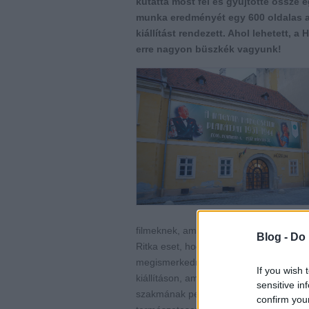
kutatta most fel és gyűjtötte össze e
munka eredményét egy 600 oldalas a
kiállítást rendezett. Ahol lehetett,
erre nagyon büszkék vagyunk!
filmeknek, amelyek mindegyikét jól ism
Blog -
Do 
Ritka eset, hogy egy kiállítás és képes
megismerkednie az elején a témával, ha
If you wish 
kiállításon, amit minden korosztály é
sensitive in
szakmának pedig azért, mert olyan kiállí
confirm you