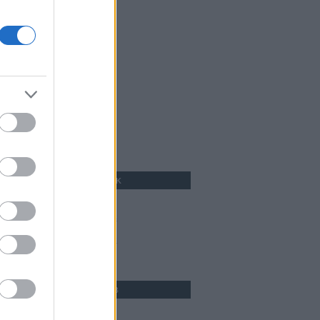
(
1
)
2016 december
(
1
)
2016 november
(
2
)
2016 április
(
1
)
2016 március
(
1
)
2015 november
(
3
)
2015 október
(
2
)
2015 szeptember
(
1
)
2015 július
(
4
)
2015 június
(
1
)
2015 április
(
3
)
2015 március
(
1
)
2015 február
Tovább
...
FEEDEK
RSS 2.0
,
bejegyzések
kommentek
Atom
,
bejegyzések
kommentek
EGYÉB