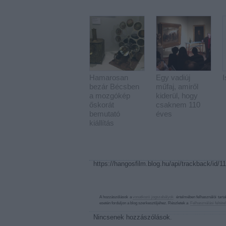
Hamarosan
Egy vadiúj
bezár Bécsben
műfaj, amiről
a mozgókép
kiderül, hogy
őskorát
csaknem 110
bemutató
éves
kiállítás
https://hangosfilm.blog.hu/api/trackback/id/
A hozzászólások a
vonatkozó jogszabályok
értelmében felhasználói tart
esetén forduljon a blog szerkesztőjéhez. Részletek a
Felhasználási feltéte
Nincsenek hozzászólások.