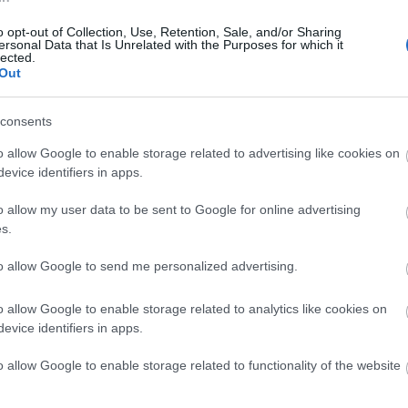
Az itt eredeti példányokként kiállított plakátok azonban csak
egy részét képezik annak, amit a tavasz óta tartó aprólékos
o opt-out of Collection, Use, Retention, Sale, and/or Sharing
ersonal Data that Is Unrelated with the Purposes for which it
munka eredményeként sikerült felkutatni. Már a gyűjtés
lected.
elején világossá vált, hogy a két legnagyobb állami
Out
gyűjtemény, az Országos Széchényi Könyvtár és a
Filmarchívum plakáttárának anyaga még együtt sem lesz
consents
teljes. A 360 filmből csupán 45 filmhez nem sikerült plakátot
o allow Google to enable storage related to advertising like cookies on
találni, a többihez a kétfajta plakáttípus, vagyis a
evice identifiers in apps.
"nagyplakát" és hosszú, keskeny "rácsplakát" valamelyike
vagy éppenséggel mindkettő fennmaradt. A mindent átfogó
o allow my user data to be sent to Google for online advertising
gyűjtésbe galériák és magánszemélyek is beszálltak, így a
s.
t a háború előtti hangosfilmplakát kultúrájából. Ha minden filmnél egy
kkor körülbelül 720 plakátnak kellett volna összegyűlnie, ehhez
to allow Google to send me personalized advertising.
st megtalálni. Viszont a hamarosan megjelenő kötetbe 30 olyan
lmeket népszerűsít, vagy éppenséggel magyar filmek külföldi
o allow Google to enable storage related to analytics like cookies on
 függelék wanted-listája, amelyben olyan plakátfotókat gyűjtöttek
evice identifiers in apps.
e ismert, de az eredeti plakátok ma már fellelhetetlenek. Régi
tairól felnagyított részletek kerültek ide, de vannak olyan színes
o allow Google to enable storage related to functionality of the website
z elmúlt évtizedek valamely filmtörténeti kiadványában még
muk veszett. A régi plakát ugyanis az évtizedek alatt értékes