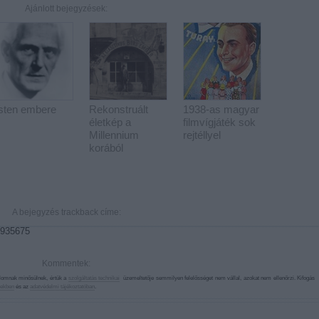
Ajánlott bejegyzések:
Isten embere
Rekonstruált
1938-as magyar
életkép a
filmvígjáték sok
Millennium
rejtéllyel
korából
A bejegyzés trackback címe:
11935675
Kommentek:
alomnak minősülnek, értük a
szolgáltatás technikai
üzemeltetője semmilyen felelősséget nem vállal, azokat nem ellenőrzi. Kifogás
lekben
és az
adatvédelmi tájékoztatóban
.