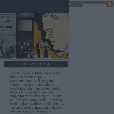
HANGOSFILM
Beszámoló és kutatási napló a régi
filmek és mozikultúra
szerelmeseinek arról, hogy mi
maradt meg mára mindabból a
csodálatos találmányból és iparból,
ami a XX. században annyira
megváltoztatta a közízlést. Célunk
az 1945 előtti magyar film, moziélet,
és tömegkultúra-történet felidézése a
napjainkban folyamatosan előkerülő
relikviák kapcsán. Nem csak