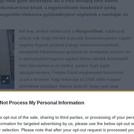
gy fiatal győri tanársegéd, aki a több hónapig tartó kitartó
lbumban teszi közzé, a legjelentősebb darabokból pedig
 a Hangosfilm többezres gyűjteményével segítettük a munkáját, és
K
ét éve, amikor létrehoztuk a
Hangosfilmet
, határozott
célunk volt, hogy minden kulturális kezdeményezést ingyen
segíteni fogunk azokkal a tárgyi dokumentumainkkal,
amelyeket folyamatosan gyűjtünk és amelyeket sokszor mi
is adományként kapunk egykori filmes alkotók örököseitől.
Idén februárban is ez történt, amikor Győr egyik
alpolgármestere, Fekete Dávid megkeresett bennünket
azzal a tervével, hogy felkutatja az 1945 előtti magyar
játékfilmek plakátjait. Hamar kiderült, hogy nem csak
szerelmese, de profi szakértője is a korszaknak és a
eri, már amelyiknek kópiája fennmaradt a filmarchívumban és látható.
Not Process My Personal Information
 album megbízója egyben vérbeli szakértő is, akinek nem kell külön
nem mindennel tökéletesen tisztában van. Ez jól látható is a
to opt-out of the sale, sharing to third parties, or processing of your per
s különlegességekre vágyó ember számára ajánlunk. A múzeumi
formation for targeted advertising by us, please use the below opt-out s
tás ez, ahol együtt van a szándék, az ízlés, a fantázia és
r selection. Please note that after your opt-out request is processed y