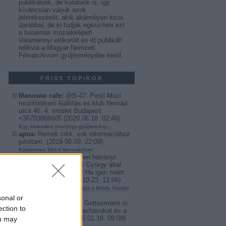
publikálunk, de kutatunk is, így
kíváncsian várjuk azok
jelentkezését, akik akármilyen kicsi
darabbal, de ki tudják egészíteni ezt
a hatalmas mozaikképet!
Valamennyi előkerült és itt publikált
relikvia a Magyar Nemzeti
Filmarchívum gyűjteményébe kerül.
FRISS TOPIKOK
Manowar cafe:
@B-47: Pesti Mozi
mozitörténeti kiállítás és klub Hernád
utca 46. 4. emelet Budapest
+36703866605
(
2020.06.18. 02:49
)
Egy titokzatos mozijegy-gyűjtemény...
apoa:
Remek cikk, sok információhoz
jutottam.
(
2019.08.09. 22:09
)
Küzdelmes élet 4 felvonásban
Janos Kliment:
Muilyen hátrányt
szenvedtek a Szepesi György által
besúgott személyek ? Ha igen miért
nem jelentke...
(
2017.10.23. 12:06
)
Szepesi György utolsó napja a Bródy Sándor
utcában
sonal or
Deak Tamas:
Kedves Gottesmann úr,
ection to
nagyon köszönöm a javításokat és a
kiegészítéseket.
(
2016.01.18. 09:09
)
ou may