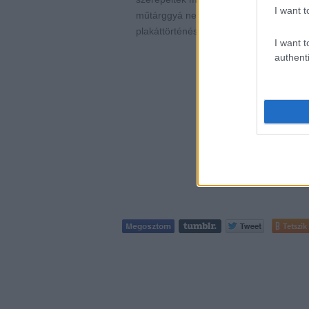
I want t
műtárggyá nemesedett, amely időről-időr
plakáttörténészek látómezejéből.
I want t
authenti
Tetszik